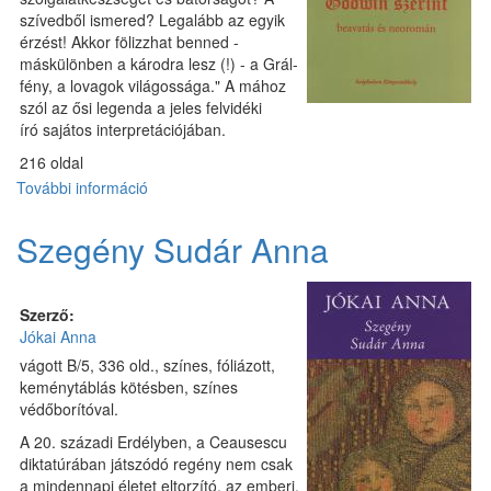
szívedből ismered? Legalább az egyik
érzést! Akkor fölizzhat benned -
máskülönben a károdra lesz (!) - a Grál-
fény, a lovagok világossága." A mához
szól az ősi legenda a jeles felvidéki
író sajátos interpretációjában.
216 oldal
További információ
A
Szent
Grál
Szegény Sudár Anna
Godwin
szerint
tartalommal
Szerző:
kapcsolatosan
Jókai Anna
vágott B/5, 336 old., színes, fóliázott,
keménytáblás kötésben, színes
védőborítóval.
A 20. századi Erdélyben, a Ceausescu
diktatúrában játszódó regény nem csak
a mindennapi életet eltorzító, az emberi,