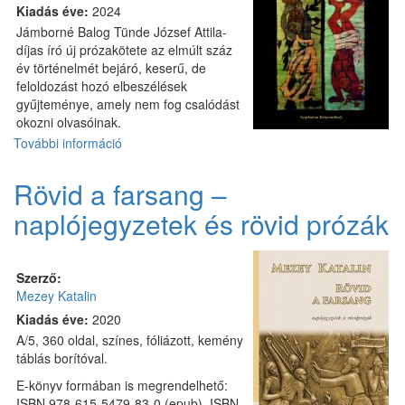
Kiadás éve:
2024
Jámborné Balog Tünde József Attila-
díjas író új prózakötete az elmúlt száz
év történelmét bejáró, keserű, de
feloldozást hozó elbeszélések
gyűjteménye, amely nem fog csalódást
okozni olvasóinak.
További információ
Napfordulók
között
(válogatott
Rövid a farsang –
és
naplójegyzetek és rövid prózák
új
elbeszélések)
tartalommal
kapcsolatosan
Szerző:
Mezey Katalin
Kiadás éve:
2020
A/5, 360 oldal, színes, fóliázott, kemény
táblás borítóval.
E-könyv formában is megrendelhető:
ISBN 978-615-5479-83-0 (epub), ISBN