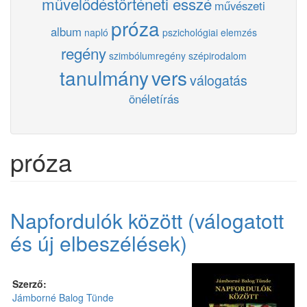
művelődéstörténeti esszé
művészeti
próza
album
napló
pszichológiai elemzés
regény
szimbólumregény
szépirodalom
tanulmány
vers
válogatás
önéletírás
próza
Napfordulók között (válogatott
és új elbeszélések)
Szerző:
Jámborné Balog Tünde