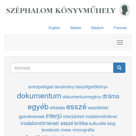
Ugrás
a
tartalomra
English
Italiano
Deutsch
Francais
Toggle
navigati
Keresés
űrlap
Keresés
antropológiai tanulmány
beszélgetőkönyv
dokumentum
dráma
dokumentumregény
egyéb
esszé
előadás
esszékötet
interjú
gyerekversek
interjúkötet
irodalomtörténet
irodalomtörténeti esszé
kritika
kulturális blog
levelezés
mese
monográfia