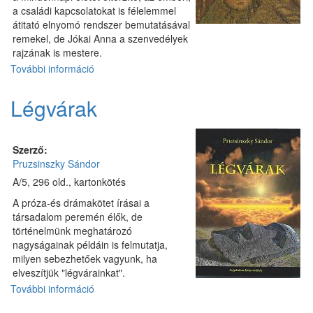
a családi kapcsolatokat is félelemmel
átitató elnyomó rendszer bemutatásával
remekel, de Jókai Anna a szenvedélyek
rajzának is mestere.
További információ
Szegény
Sudár
Anna
Légvárak
tartalommal
kapcsolatosan
Szerző:
Pruzsinszky Sándor
A/5, 296 old., kartonkötés
A próza-és drámakötet írásai a
társadalom peremén élők, de
történelmünk meghatározó
nagyságainak példáin is felmutatja,
milyen sebezhetőek vagyunk, ha
elveszítjük "légvárainkat".
További információ
Légvárak
tartalommal