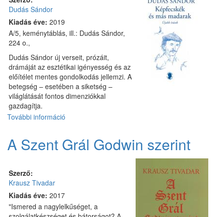
rövid
Dudás Sándor
prózák
tartalommal
Kiadás éve:
2019
kapcsolatosan
A/5, keménytáblás, ill.: Dudás Sándor,
224 o.,
Dudás Sándor új verseit, prózáit,
drámáját az esztétikai igényesség és az
előítélet mentes gondolkodás jellemzi. A
betegség – esetében a siketség –
világlátását fontos dimenziókkal
gazdagítja.
További információ
Képfecskék
és
más
A Szent Grál Godwin szerint
madarak
tartalommal
kapcsolatosan
Szerző:
Krausz Tivadar
Kiadás éve:
2017
"Ismered a nagylelkűséget, a
szolgálatkészséget és bátorságot? A