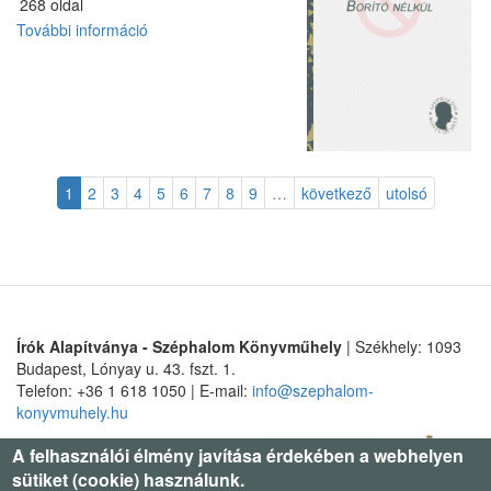
268 oldal
További információ
Magyar
parádé
tartalommal
kapcsolatosan
1
2
3
4
5
6
7
8
9
…
következő
utolsó
Írók Alapítványa - Széphalom Könyvműhely
| Székhely: 1093
Budapest, Lónyay u. 43. fszt. 1.
Telefon: +36 1 618 1050 | E-mail:
info@szephalom-
konyvmuhely.hu
A felhasználói élmény javítása érdekében a webhelyen
sütiket (cookie) használunk.