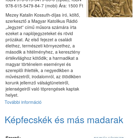
978-615-5479-84-7 (mobi) Ára: 1500 Ft
Mezey Katalin Kossuth-díjas író, költő,
szerkesztő a Magyar Katolikus Rádió
„Jegyzet” című műsora számára írta
ezeket a naplójegyzeteket és rövid
prózákat. Az első fejezet a családi
élethez, természeti környezethez, a
második a hitélményhez, a keresztény
értékvilághoz kötődik; a harmadikat a
magyar történelem eseményei és
szereplői ihlették, a negyedikben a
művészetről, irodalomról, az ötödikben
korunk jellemző válságtüneteiről,
jelenségeiről való töprengések kaptak
helyet.
További információ
Rövid
a
farsang
Képfecskék és más madarak
–
naplójegyzetek
és
Szerző: