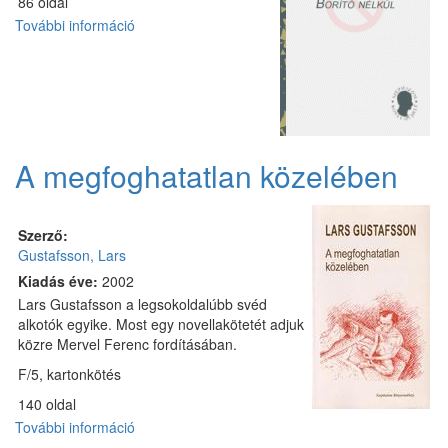
86 oldal
További információ
A
torony
tartalommal
kapcsolatosan
A megfoghatatlan közelében
Szerző:
Gustafsson, Lars
Kiadás éve:
2002
Lars Gustafsson a legsokoldalúbb svéd
alkotók egyike. Most egy novellakötetét adjuk
közre Mervel Ferenc fordításában.
F/5, kartonkötés
140 oldal
További információ
A
megfoghatatlan