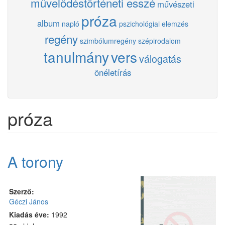
művelődéstörténeti esszé
művészeti
próza
album
napló
pszichológiai elemzés
regény
szimbólumregény
szépirodalom
tanulmány
vers
válogatás
önéletírás
próza
A torony
Szerző:
Géczi János
Kiadás éve:
1992