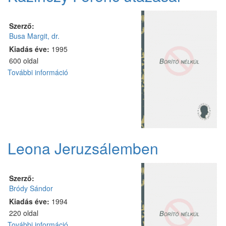
Szerző:
Busa Margit, dr.
Kiadás éve:
1995
600 oldal
További információ
Kazinczy
Ferenc
utazásai
tartalommal
kapcsolatosan
Leona Jeruzsálemben
Szerző:
Bródy Sándor
Kiadás éve:
1994
220 oldal
További információ
Leona