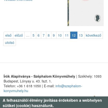
Jeruzsálemben
tartalommal
kapcsolatosan
első
előző
…
5
6
7
8
9
10
11
12
13
következő
utolsó
Írók Alapítványa - Széphalom Könyvműhely
| Székhely: 1093
Budapest, Lónyay u. 43. fszt. 1.
Telefon: +36 1 618 1050 | E-mail:
info@szephalom-
konyvmuhely.hu
A felhasználói élmény javítása érdekében a webhelyen
sütiket (cookie) használunk.