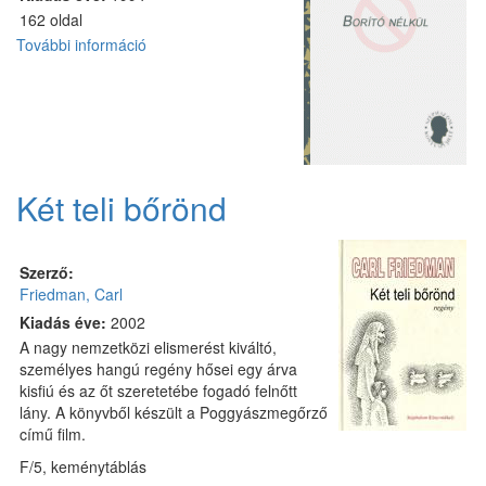
162 oldal
További információ
Zúg
az
éji
bogár
tartalommal
kapcsolatosan
Két teli bőrönd
Szerző:
Friedman, Carl
Kiadás éve:
2002
A nagy nemzetközi elismerést kiváltó,
személyes hangú regény hősei egy árva
kisfiú és az őt szeretetébe fogadó felnőtt
lány. A könyvből készült a Poggyászmegőrző
című film.
F/5, keménytáblás