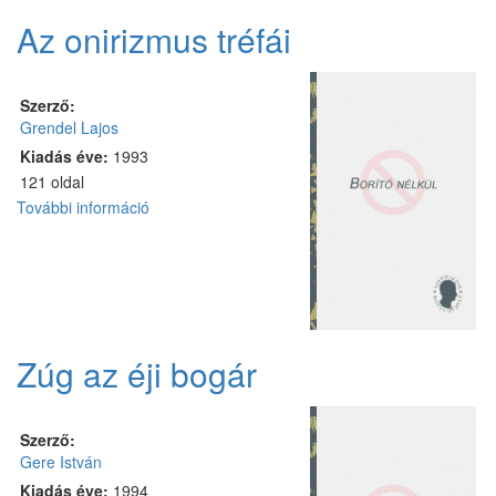
közelében
Az onirizmus tréfái
tartalommal
kapcsolatosan
Szerző:
Grendel Lajos
Kiadás éve:
1993
121 oldal
További információ
Az
onirizmus
tréfái
tartalommal
kapcsolatosan
Zúg az éji bogár
Szerző:
Gere István
Kiadás éve:
1994