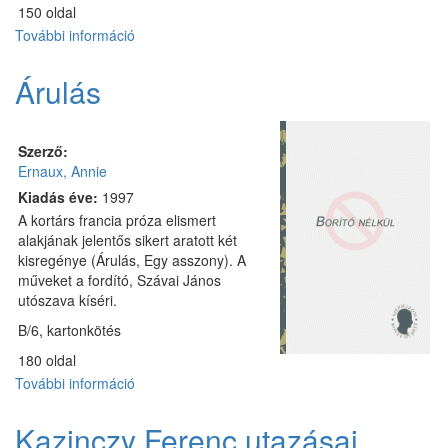
150 oldal
További információ
Két
teli
bőrönd
Árulás
tartalommal
kapcsolatosan
Szerző:
Ernaux, Annie
Kiadás éve:
1997
A kortárs francia próza elismert
alakjának jelentős sikert aratott két
kisregénye (Árulás, Egy asszony). A
műveket a fordító, Szávai János
utószava kíséri.
B/6, kartonkötés
180 oldal
További információ
Árulás
tartalommal
kapcsolatosan
Kazinczy Ferenc utazásai