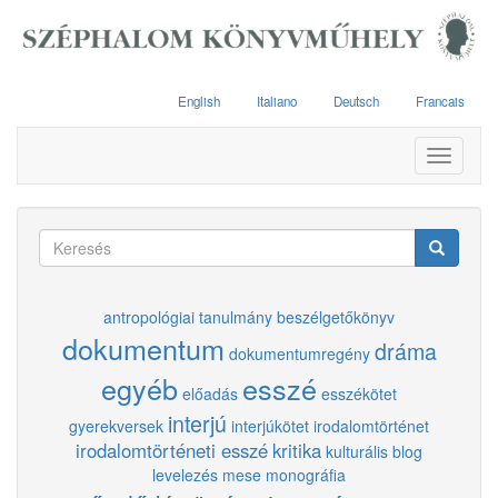
Ugrás
a
tartalomra
English
Italiano
Deutsch
Francais
Toggle
navigati
Keresés
űrlap
Keresés
antropológiai tanulmány
beszélgetőkönyv
dokumentum
dráma
dokumentumregény
egyéb
esszé
előadás
esszékötet
interjú
gyerekversek
interjúkötet
irodalomtörténet
irodalomtörténeti esszé
kritika
kulturális blog
levelezés
mese
monográfia